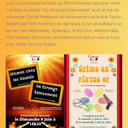
avec un spectacle enfants de Pierre Mermaz suivi par notre
comédie musicale “Un Etrange Enlèvement” écrit et mis en
scène par Carole Phélippot où l’enlèvement de la star Taylor
Sneaft allait faire traverser les époques à nos enquêteurs sur
les airs des Misérables, Spamalot, le Roi Lion, Mamma Mia,
The Greatest Showman et évidemment Retour vers le Futur
pour rester dans le thème.